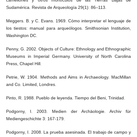
camellones y otros montículos de las Tierras Bajas de
Sudamérica. Revista de Arqueología 29(1): 86–113.
Meggers. B. y C. Evans. 1969. Cómo interpretar el lenguaje de
los tiestos: manual para arqueólogos. Smithsonian Institution,
Washington DC.
Penny, G. 2002. Objects of Culture: Ethnology and Ethnographic
Museums in Imperial Germany. University of North Carolina
Press, Chapel Hill.
Petrie, W. 1904. Methods and Aims in Archaeology. MacMillan
and Co. Limited, Londres.
Pinto, R. 1988. Pueblo de leyenda. Tiempo del Beni, Trinidad.
Podgorny, I. 2003. Medien der Archäologie. Archiv für
Mediengeschichte 3: 167-179.
Podgorny, I. 2008. La prueba asesinada. El trabajo de campo y