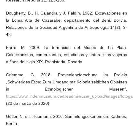
Research Reports 21: 129-136.
Dougherty, B., H. Calandra y J. Faldín. 1982. Excavaciones en
la Loma Alta de Casarabe, departamento del Beni, Bolivia.
Relaciones de la Sociedad Argentina de Antropología 14(2): 9-
48.
Farro, M. 2009. La formación del Museo de La Plata.
Coleccionistas, comerciantes, estudiosos y naturalistas viajeros
a fines del siglo XIX. Prohistoria, Rosario.
Griemme, G. 2018. Provenienzforschung im Projekt
„Schwieriges Erbe: Zum Umgang mit Kolonialzeitlichen Objekten
in Ethnologischen Museen“,
https://www.lindenmuseum.de/fileadmin/user_upload/images/fotoga
(20 de marzo de 2020)
Gütler, N. e I. Heumann. 2016. Sammlungsökonomien. Kadmos,
Berlín.